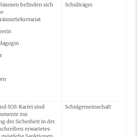
 Räumen befinden sich
Schulträger
e:
sräumeSekretariat
rerin
ädagogin
r
ben
nd SOS-Kartei sind
Schulgemeinschaft
rumente zur
g der Sicherheit in der
eschreiben erwartetes
d mögliche Sanktionen