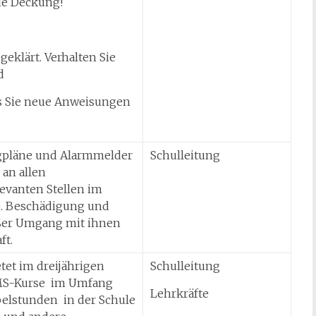
ie Deckung!
geklärt. Verhalten Sie
d
is Sie neue Anweisungen
gpläne und Alarmmelder
Schulleitung
 an allen
levanten Stellen im
. Beschädigung und
er Umgang mit ihnen
ft.
etet im dreijährigen
Schulleitung
S-Kurse im Umfang
Lehrkräfte
pelstunden in der Schule