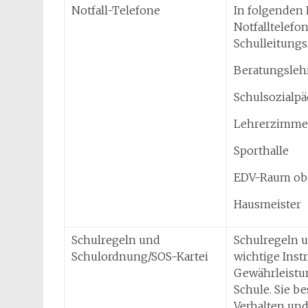
Notfall-Telefone
In folgenden
Notfalltelefon
Schulleitung
Beratungsleh
Schulsozialp
Lehrerzimme
Sporthalle
EDV-Raum o
Hausmeister
Schulregeln und
Schulregeln u
Schulordnung/SOS-Kartei
wichtige Inst
Gewährleistun
Schule. Sie b
Verhalten un