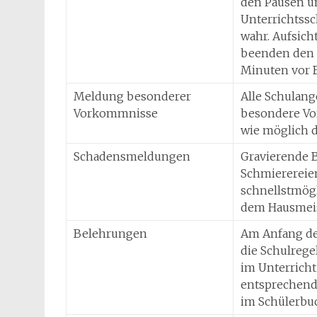
den Pausen u
Unterrichtssc
wahr. Aufsich
beenden den U
Minuten vor B
Meldung besonderer
Alle Schulang
Vorkommnisse
besondere Vo
wie möglich d
Schadensmeldungen
Gravierende 
Schmiererei
schnellstmögl
dem Hausmeis
Belehrungen
Am Anfang de
die Schulrege
im Unterricht
entsprechend
im Schülerbu