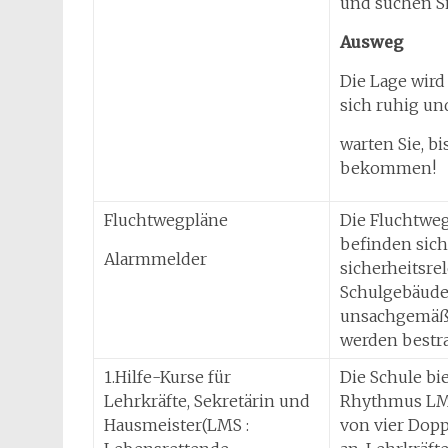
und suchen S
Ausweg
Die Lage wird 
sich ruhig un
warten Sie, b
bekommen!
Fluchtwegpläne
Die Fluchtwe
befinden sich
Alarmmelder
sicherheitsre
Schulgebäude
unsachgemäß
werden bestra
1.Hilfe-Kurse für
Die Schule bi
Lehrkräfte, Sekretärin und
Rhythmus LM
Hausmeister(LMS :
von vier Dop