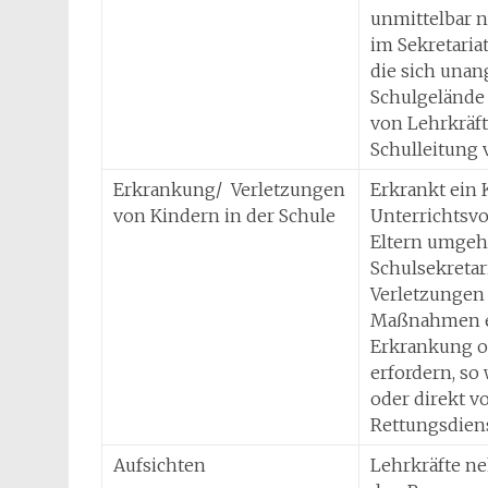
unmittelbar n
im Sekretaria
die sich una
Schulgelände 
von Lehrkräft
Schulleitung
Erkrankung/ Verletzungen
Erkrankt ein 
von Kindern in der Schule
Unterrichtsvo
Eltern umgeh
Schulsekretari
Verletzungen
Maßnahmen erg
Erkrankung od
erfordern, so 
oder direkt v
Rettungsdiens
Aufsichten
Lehrkräfte ne