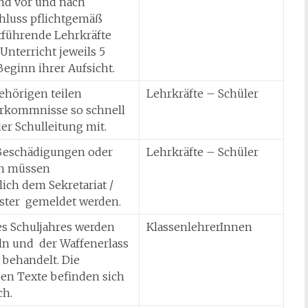
nd vor und nach
hluss pflichtgemäß
tführende Lehrkräfte
nterricht jeweils 5
eginn ihrer Aufsicht.
ehörigen teilen
Lehrkräfte – Schüler
rkommnisse so schnell
er Schulleitung mit.
Beschädigungen oder
Lehrkräfte – Schüler
en müssen
ich dem Sekretariat /
ter gemeldet werden.
s Schuljahres werden
KlassenlehrerInnen
ln und der Waffenerlass
 behandelt. Die
en Texte befinden sich
ch.