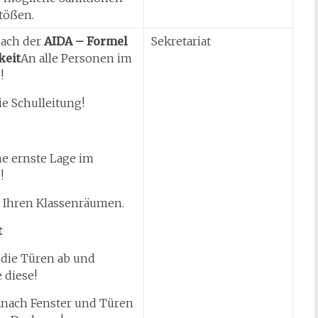
tößen.
ach der
AIDA – Formel
Sekretariat
eit
An alle Personen im
!
ie Schulleitung!
e ernste Lage im
!
n Ihren Klassenräumen.
t
 die Türen ab und
 diese!
anach Fenster und Türen