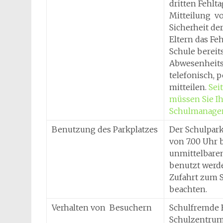
dritten Fehlta
Mitteilung vo
Sicherheit de
Eltern das Fe
Schule bereit
Abwesenheits
telefonisch, p
mitteilen.
Sei
müssen Sie Ih
Schulmanager
Benutzung des Parkplatzes
Der Schulparkp
von 7.00 Uhr 
unmittelbare
benutzt werd
Zufahrt zum S
beachten.
Verhalten von Besuchern
Schulfremde 
Schulzentrum