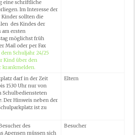
g eine schriftliche
rliegen. Im Interesse der
r Kinder sollten die
hlen des Kindes der
s am ersten
tag möglichst früh
er Mail oder per Fax
t dem Schuljahr 24/25
r Kind über den
 krankmelden.
latz darf in der Zeit
Eltern
bis 15.30 Uhr nur von
n Schulbediensteten
e. Der Hinweis neben der
chulparkplatz ist zu
Besucher des
Besucher
s Apensen müssen sich