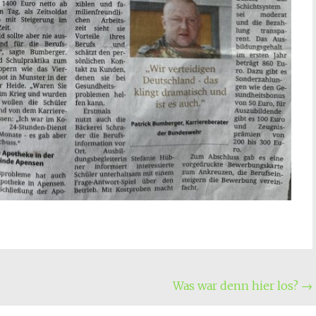
Was war denn hier los?
→